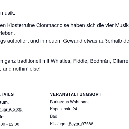
kmusik.
en Klosterruine Clonmacnoise haben sich die vier Musi
rieben.
s aufpoliert und in neuem Gewand etwas außerhalb de
 ganz traditionell mit Whistles, Fiddle, Bodhrán, Gitarre
and nothin’ else!
ETAILS
VERANSTALTUNGSORT
Burkardus Wohnpark
tum:
Kapellenstr. 24
nuar 9, 2025
Bad
it:
Kissingen
,
Bayern
97688
:00 - 22:00