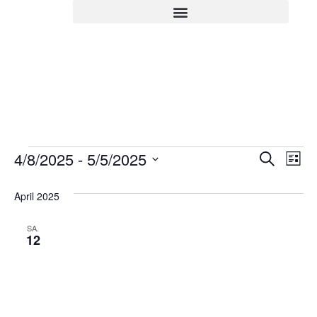
Veran
Ve
4/8/2025
 - 
5/5/2025
Suche
Liste
Datum
An
Such
wählen.
April 2025
Na
und
SA.
Ansic
12
Navig