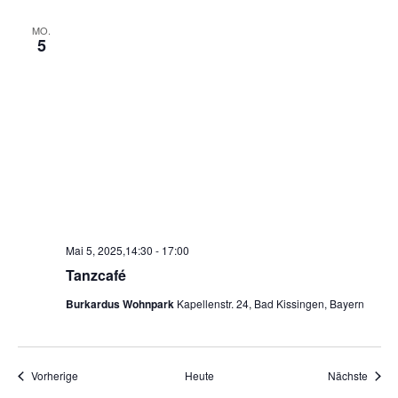
MO.
5
Mai 5, 2025,14:30
-
17:00
Tanzcafé
Burkardus Wohnpark
Kapellenstr. 24, Bad Kissingen, Bayern
Veranstaltungen
Veran
Vorherige
Heute
Nächste